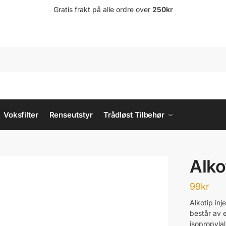
Gratis frakt på alle ordre over
250kr
Voksfilter
Renseutstyr
Trådløst Tilbehør
Alko
99
kr
Alkotip inj
består av 
isopropylal