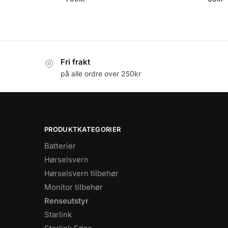
Fri frakt
på alle ordre over 250kr
PRODUKTKATEGORIER
Batterier
Hørselsvern
Hørselsvern tilbehør
Monitor tilbehør
Renseutstyr
Starlink