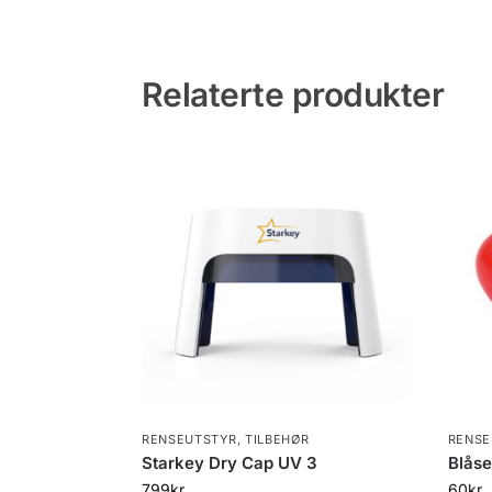
Relaterte produkter
RENSEUTSTYR
,
TILBEHØR
RENSE
Starkey Dry Cap UV 3
Blåse
799
kr
60
kr