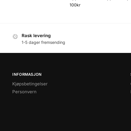
100
kr
Rask levering
1-5 dager fremsending
INFORMASJON
Kjøpsbetingelser
Personvern