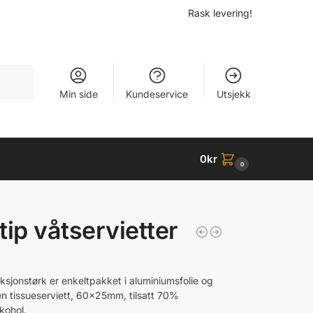
Rask levering!
Søk
Min side
Kundeservice
Utsjekk
0
kr
0
tip våtservietter
eksjonstørk er enkeltpakket i aluminiumsfolie og
en tissueserviett, 60x25mm, tilsatt 70%
kohol.