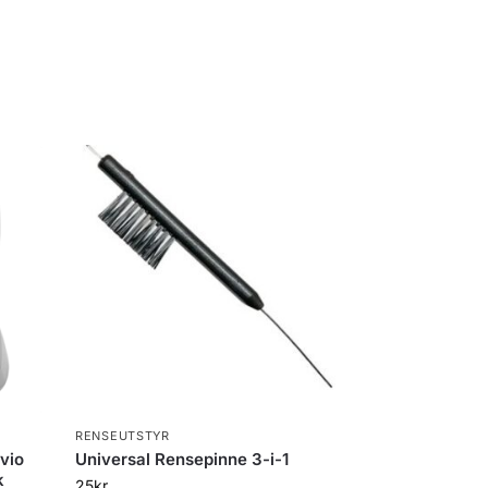
RENSEUTSTYR
ivio
Universal Rensepinne 3-i-1
k
25
kr