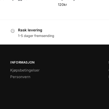
120
kr
Rask levering
1-5 dager fremsending
INFORMASJON
Kjøpsbetingelser
Personvern