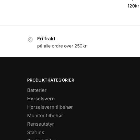
120
kr
Fri frakt
på alle ordre over 250kr
PRODUKTKATEGORIER
Batterier
Hørselsvern
Hørselsvern tilbehør
Monitor tilbehør
Renseutstyr
Starlink