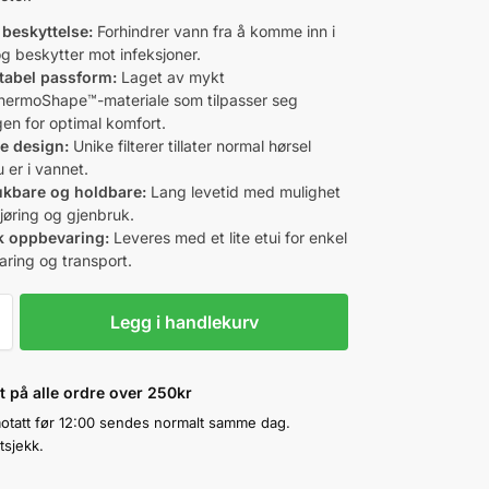
v beskyttelse:
Forhindrer vann fra å komme inn i
og beskytter mot infeksjoner.
tabel passform:
Laget av mykt
hermoShape™-materiale som tilpasser seg
en for optimal komfort.
e design:
Unike filterer tillater normal hørsel
 er i vannet.
ukbare og holdbare:
Lang levetid med mulighet
jøring og gjenbruk.
k oppbevaring:
Leveres med et lite etui for enkel
ring og transport.
Legg i handlekurv
kt på alle ordre over 250kr
otatt før 12:00 sendes normalt samme dag.
tsjekk.