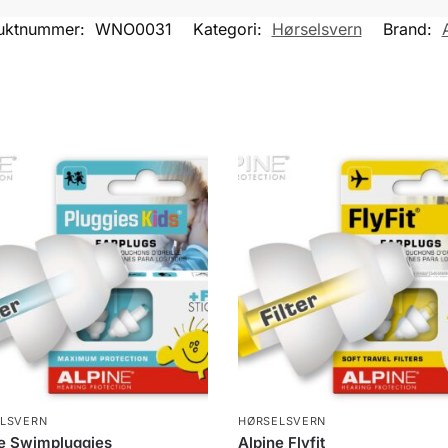
uktnummer:
WNO0031
Kategori:
Hørselsvern
Brand:
LSVERN
HØRSELSVERN
e Swimpluggies
Alpine Flyfit