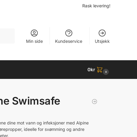
Rask levering!
Søk
Min side
Kundeservice
Utsjekk
0
kr
0
ne Swimsafe
ene dine mot vann og infeksjoner med Alpine
repropper, ideelle for svømming og andre
eter.