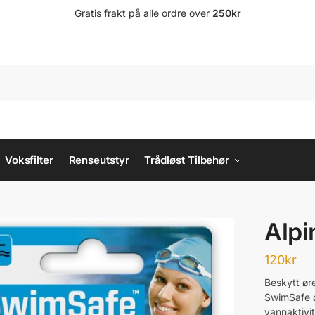
Gratis frakt på alle ordre over
250kr
Voksfilter
Renseutstyr
Trådløst Tilbehør
Alpi
120
kr
Beskytt ør
SwimSafe ø
vannaktivit