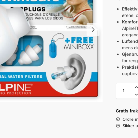
Effekti
ørene, 
Komfor
AlpineT
øregang
Luftend
mens du
Gjenbr
for reng
Praktis
oppbeva
Gratis fra
Ordre m
Sikker u